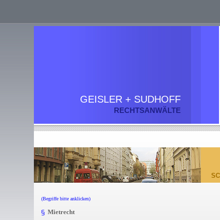
GEISLER + SUDHOFF
RECHTSANWÄLTE
S
(Begriffe bitte anklicken)
Mietrecht